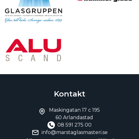
Kontakt
Maskingatan 17 c 195
60 Arlandastad
08 591 275 00
info@marstaglasmasteri.se